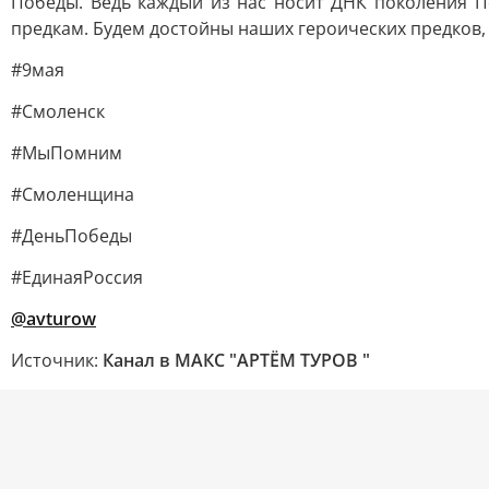
Победы. Ведь каждый из нас носит ДНК поколения П
предкам. Будем достойны наших героических предков,
#9мая
#Смоленск
#МыПомним
#Смоленщина
#ДеньПобеды
#ЕдинаяРоссия
@avturow
Источник:
Канал в МАКС "АРТЁМ ТУРОВ "