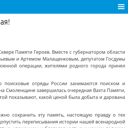
ая!
квере Памяти Героев. Вместе с губернатором области
бьевым и Артемом Малащенковым, депутатом Госдумы
оенной операции, жителями родного города принял
но поисковые отряды России занимаются поиском и
 на Смоленщине завершилась очередная Вахта Памяти,
той показывают, какой ценой была добыта и дарована
жно сохранить эту память, настоящую правду о тех
 допустить переписывания истории нашей всенародной