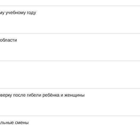
му учебному году
области
оверку после гибели ребёнка и женщины
ильные смены