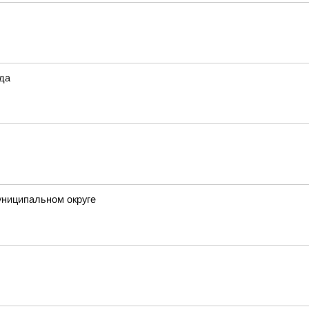
ода
униципальном округе