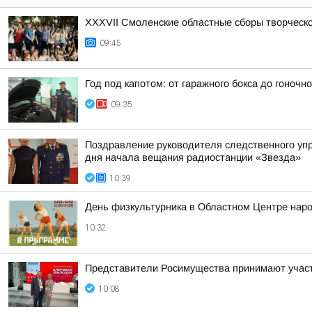
XXXVII Смоленские областные сборы творческ
09:45
Год под капотом: от гаражного бокса до гоночно
09:35
Поздравление руководителя следственного уп
дня начала вещания радиостанции «Звезда»
10:39
День физкультурника в Областном Центре наро
10:32
Представители Росимущества принимают участ
10:08