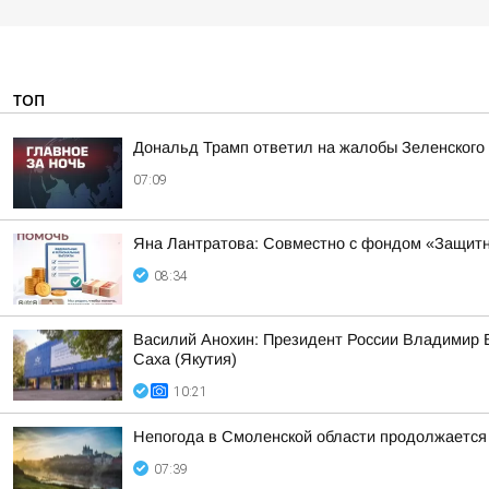
ТОП
Дональд Трамп ответил на жалобы Зеленского н
07:09
Яна Лантратова: Совместно с фондом «Защитн
08:34
Василий Анохин: Президент России Владимир В
Саха (Якутия)
10:21
Непогода в Смоленской области продолжается
07:39