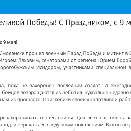
еликой Победы! С Праздником, с 9 м
 9 мая!
 Смоленске прошел военный Парад Победы и митинг в С
 Игорем Ляховым, сенаторами от региона Юрием Воро
орогобужским Исидором, участниками специальной в
ена, пока не захоронен последний солдат. И ежегод
 бойцов возвращаются из небытия. Буквально недавно
к нам из прошлого. Поисковики своей кропотливой рабо
езахоранивать героев войны. Для всех нас очень ва
народ, и передать её следующим поколениям. Важно не