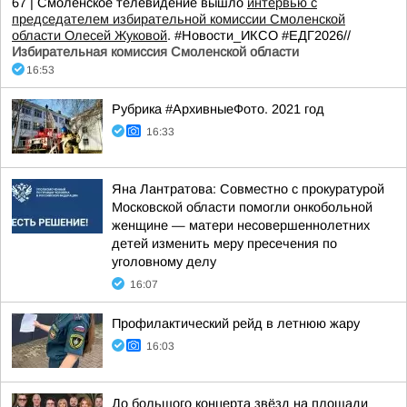
67 | Смоленское телевидение вышло
интервью с
председателем избирательной комиссии Смоленской
области Олесей Жуковой
. #Новости_ИКСО #ЕДГ2026//
Избирательная комиссия Смоленской области
16:53
Рубрика #АрхивныеФото. 2021 год
16:33
Яна Лантратова: Совместно с прокуратурой
Московской области помогли онкобольной
женщине — матери несовершеннолетних
детей изменить меру пресечения по
уголовному делу
16:07
Профилактический рейд в летнюю жару
16:03
До большого концерта звёзд на площади