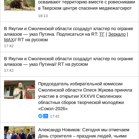
осваивают территорию вместе с ровесниками
в Тверском центре спасения медвежатсирот
18:13
В Якутии и Смоленской области создадут кластер по огранке
алмазов — указ Путина. Подписаться на RT:
ТГ
|
Зеркало
|
MAX
//
RT на русском
17:42
В Якутии и Смоленской области создадут кластер по огранке
алмазов — указ Путина//
RT на русском
17:42
Председатель избирательной комиссии
Смоленской области Олеся Жукова приняла
участие в открытии XXXVII Смоленских
областных сборов творческой молодёжи
«Сокол-2026»
17:42
Александр Новиков: Сегодня мы отмечаем
День строителя – праздник людей, чьими