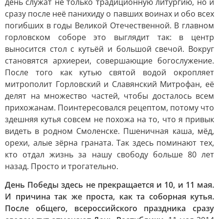
день служат не только традиционную литургию, но и
сразу после неё панихиду о павших воинах и обо всех
погибших в годы Великой Отечественной. В главном
горловском соборе это выглядит так: в центр
выносится стол с кутьёй и большой свечой. Вокруг
становятся архиереи, совершающие богослужение.
После того как кутью святой водой окропляет
митрополит Горловский и Славянский Митрофан, её
делят на множество частей, чтобы досталось всем
прихожанам. Поинтересовался рецептом, потому что
здешняя кутья совсем не похожа на то, что я привык
видеть в родном Смоленске. Пшеничная каша, мёд,
орехи, алые зёрна граната. Так здесь поминают тех,
кто отдал жизнь за нашу свободу больше 80 лет
назад. Просто и трогательно.
День Победы здесь не прекращается и 10, и 11 мая.
И причина так же проста, как та соборная кутья.
После общего, всероссийского праздника сразу