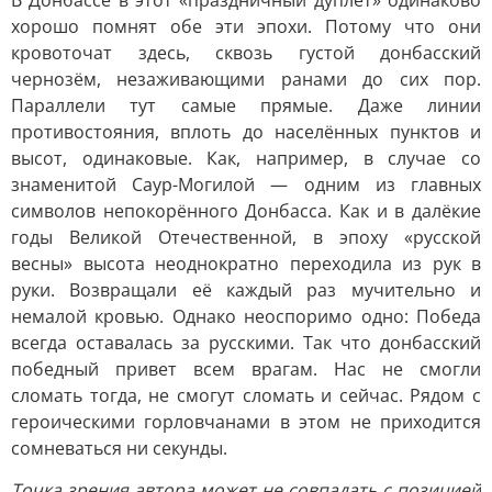
В Донбассе в этот «праздничный дуплет» одинаково
хорошо помнят обе эти эпохи. Потому что они
кровоточат здесь, сквозь густой донбасский
чернозём, незаживающими ранами до сих пор.
Параллели тут самые прямые. Даже линии
противостояния, вплоть до населённых пунктов и
высот, одинаковые. Как, например, в случае со
знаменитой Саур-Могилой — одним из главных
символов непокорённого Донбасса. Как и в далёкие
годы Великой Отечественной, в эпоху «русской
весны» высота неоднократно переходила из рук в
руки. Возвращали её каждый раз мучительно и
немалой кровью. Однако неоспоримо одно: Победа
всегда оставалась за русскими. Так что донбасский
победный привет всем врагам. Нас не смогли
сломать тогда, не смогут сломать и сейчас. Рядом с
героическими горловчанами в этом не приходится
сомневаться ни секунды.
Точка зрения автора может не совпадать с позицией