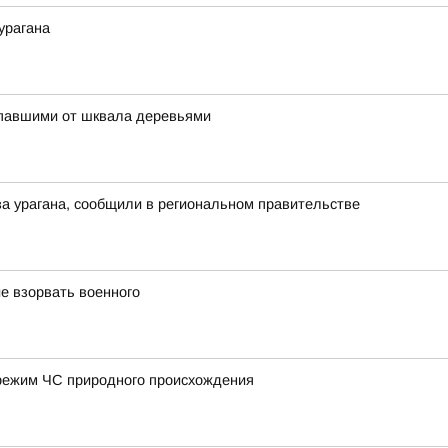
урагана
упавшими от шквала деревьями
а урагана, сообщили в региональном правительстве
е взорвать военного
режим ЧС природного происхождения