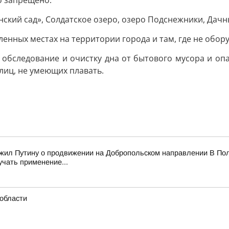
о запрещено:
нский сад», Солдатское озеро, озеро Подснежники, Дачны
енных местах на территории города и там, где не обор
обследование и очистку дна от бытового мусора и опа
 лиц, не умеющих плавать.
ожил Путину о продвижении на Добропольском направлении В Пол
учать применение...
области