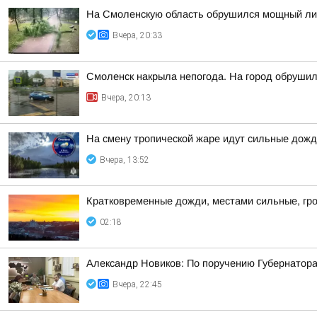
На Смоленскую область обрушился мощный лив
Вчера, 20:33
Смоленск накрыла непогода. На город обруши
Вчера, 20:13
На смену тропической жаре идут сильные дожд
Вчера, 13:52
Кратковременные дожди, местами сильные, гро
02:18
Александр Новиков: По поручению Губернатора
Вчера, 22:45