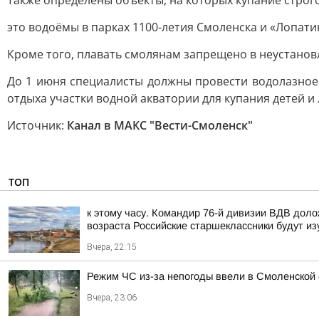
Также определены объекты, на которых купание строг
это водоёмы в парках 1100-летия Смоленска и «Лопати
Кроме того, плавать смолянам запрещено в неустановл
До 1 июня специалисты должны провести водолазное 
отдыха участки водной акватории для купания детей и
Источник:
Канал в МАКС "Вести-Смоленск"
ТОП
к этому часу. Командир 76-й дивизии ВДВ дол
возраста Российские старшеклассники будут из
Вчера, 22:15
Режим ЧС из-за непогоды ввели в Смоленской 
Вчера, 23:06