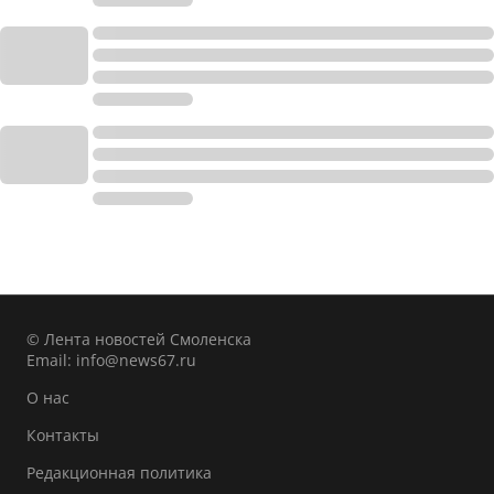
© Лента новостей Смоленска
Email:
info@news67.ru
О нас
Контакты
Редакционная политика