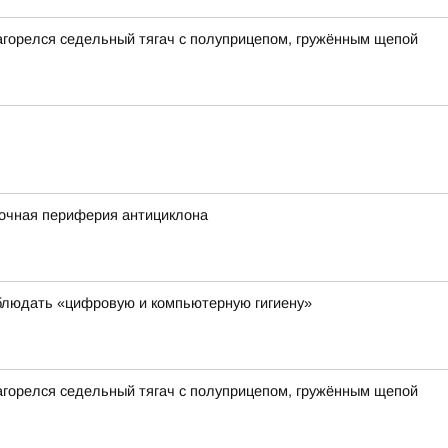
загорелся седельный тягач с полуприцепом, гружённым щепой
сточная периферия антициклона
блюдать «цифровую и компьютерную гигиену»
загорелся седельный тягач с полуприцепом, гружённым щепой