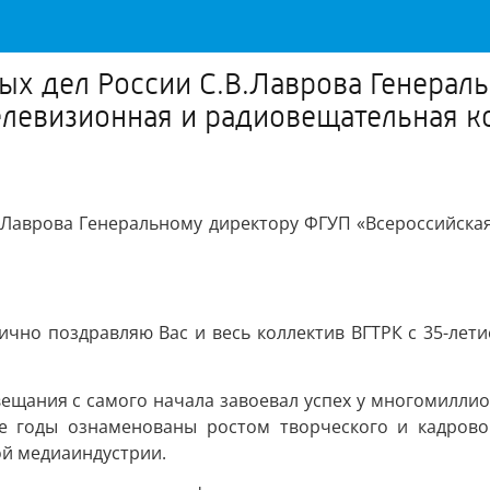
ых дел России С.В.Лаврова Генерал
елевизионная и радиовещательная к
.Лаврова Генеральному директору ФГУП «Всероссийска
ично поздравляю Вас и весь коллектив ВГТРК с 35-лет
щания с самого начала завоевал успех у многомиллио
е годы ознаменованы ростом творческого и кадровог
ой медиаиндустрии.