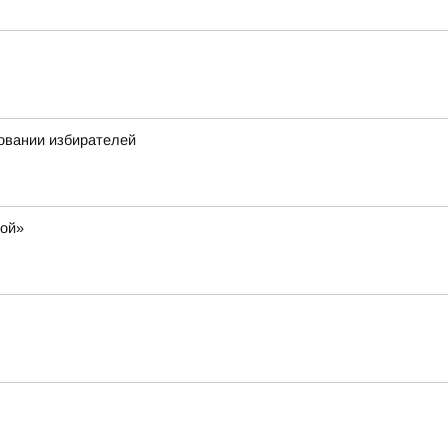
овании избирателей
мой»