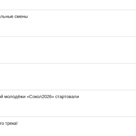
ильные смены
ой молодёжи «Сокол2026» стартовали
го трека!