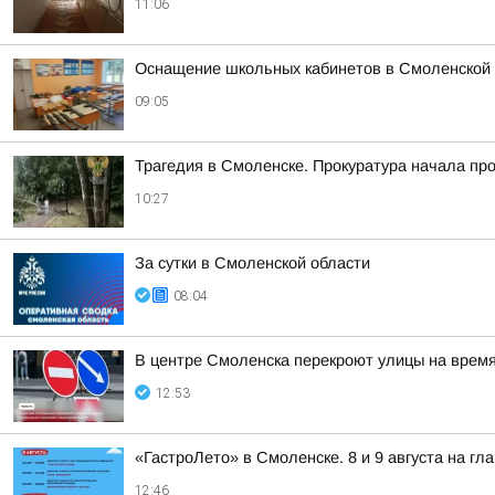
11:06
Оснащение школьных кабинетов в Смоленской 
09:05
Трагедия в Смоленске. Прокуратура начала пр
10:27
За сутки в Смоленской области
08:04
В центре Смоленска перекроют улицы на врем
12:53
«ГастроЛето» в Смоленске. 8 и 9 августа на гл
12:46