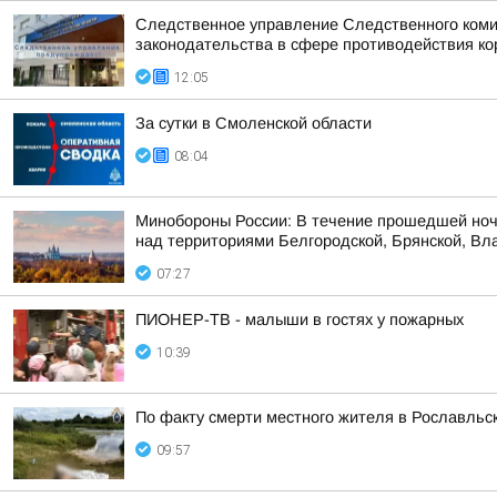
Следственное управление Следственного коми
законодательства в сфере противодействия кор
12:05
За сутки в Смоленской области
08:04
Минобороны России: В течение прошедшей ноч
над территориями Белгородской, Брянской, Вла
07:27
ПИОНЕР-ТВ - малыши в гостях у пожарных
10:39
По факту смерти местного жителя в Рославльс
09:57