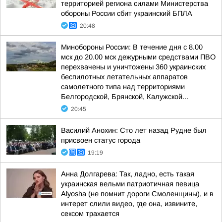
территорией региона силами Министерства
обороны России сбит украинский БПЛА
20:48
Минобороны России: В течение дня с 8.00
мск до 20.00 мск дежурными средствами ПВО
перехвачены и уничтожены 360 украинских
беспилотных летательных аппаратов
самолетного типа над территориями
Белгородской, Брянской, Калужской...
20:45
Василий Анохин: Сто лет назад Рудне был
присвоен статус города
19:19
Анна Долгарева: Так, ладно, есть такая
украинская вельми патриотичная певица
Alyosha (не помнит дороги Смоленщины), и в
интерет слили видео, где она, извините,
сексом трахается