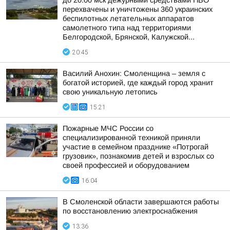
до 20.00 мск дежурными средствами ПВО
перехвачены и уничтожены 360 украинских
беспилотных летательных аппаратов
самолетного типа над территориями
Белгородской, Брянской, Калужской...
20:45
Василий Анохин: Смоленщина – земля с
богатой историей, где каждый город хранит
свою уникальную летопись
15:21
Пожарные МЧС России со
специализированной техникой приняли
участие в семейном празднике «Потрогай
грузовик», познакомив детей и взрослых со
своей профессией и оборудованием
16:04
В Смоленской области завершаются работы
по восстановлению электроснабжения
13:36