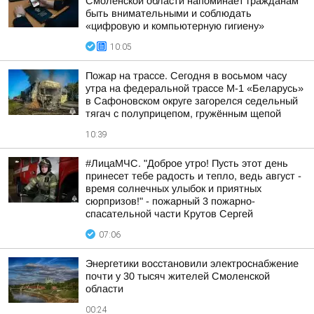
Смоленской области напоминает гражданам
быть внимательными и соблюдать
«цифровую и компьютерную гигиену»
10:05
Пожар на трассе. Сегодня в восьмом часу
утра на федеральной трассе М-1 «Беларусь»
в Сафоновском округе загорелся седельный
тягач с полуприцепом, гружённым щепой
10:39
#ЛицаМЧС. "Доброе утро! Пусть этот день
принесет тебе радость и тепло, ведь август -
время солнечных улыбок и приятных
сюрпризов!" - пожарный 3 пожарно-
спасательной части Крутов Сергей
07:06
Энергетики восстановили электроснабжение
почти у 30 тысяч жителей Смоленской
области
00:24