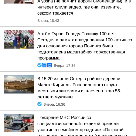
Alyosha (не помнит дороги Смоленщины), и в
интерет слили видео, где она, извините,
сексом трахается
Вчера, 18:43
Артём Туров: Городу Починку 100 лет.
Сегодня в рамках празднования 100-летия со
дня основания города Починка была
подготовлена масштабная торжественная
программа
Вчера, 17:36
В 15.20 из реки Остер в районе деревни
Малые Кириллы Рославльского округа
местными жителями извлечено тело 55-
летнего мужчины
Вчера, 16:36
Пожарные МЧС России со
специализированной техникой приняли
участие в семейном празднике «Потрогай
грузовик», познакомив детей и взрослых со