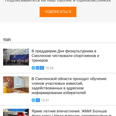
Подписывайтесь на наш паблик в Одноклассниках
ПОДПИСАТЬСЯ
ТОП
В преддверии Дня физкультурника в
Смоленске чествовали спортсменов и
тренеров
15:26
В Смоленской области проходит обучение
членов участковых комиссий,
задействованных в адресном
информировании избирателей
15:51
Яркие летние впечатления. ЖМИ! Больше
фото здесь! Неунывающие, раскрепощённые