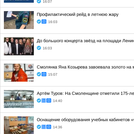
16:07
Профилактический рейд в летнюю жару
16:03
До большого концерта звёзд на площади Ленин
16:03
Смолянка Яна Козырева завоевала золото на 
15:07
Артём Туров: На Смоленщине отметили 175-ле
14:40
Оснащение оборудования учебных кабинетов «
14:36