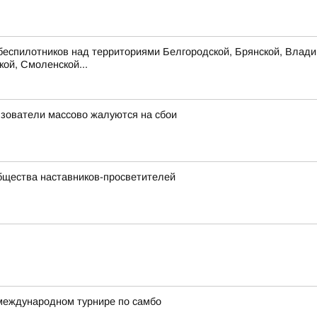
беспилотников над территориями Белгородской, Брянской, Владим
кой, Смоленской...
льзователи массово жалуются на сбои
бщества наставников-просветителей
международном турнире по самбо