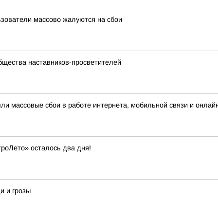
льзователи массово жалуются на сбои
бщества наставников-просветителей
шли массовые сбои в работе интернета, мобильной связи и онлай
троЛето» осталось два дня!
и и грозы