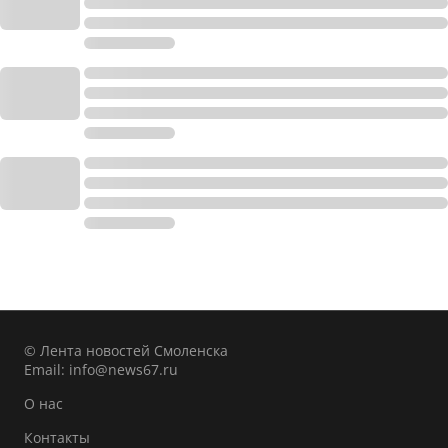
© Лента новостей Смоленска
Email:
info@news67.ru
О нас
Контакты