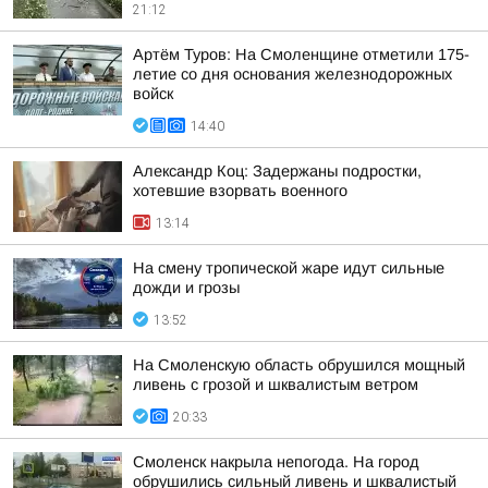
21:12
Артём Туров: На Смоленщине отметили 175-
летие со дня основания железнодорожных
войск
14:40
Александр Коц: Задержаны подростки,
хотевшие взорвать военного
13:14
На смену тропической жаре идут сильные
дожди и грозы
13:52
На Смоленскую область обрушился мощный
ливень с грозой и шквалистым ветром
20:33
Смоленск накрыла непогода. На город
обрушились сильный ливень и шквалистый