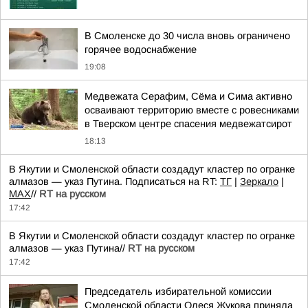
В Смоленске до 30 числа вновь ограничено
горячее водоснабжение
19:08
Медвежата Серафим, Сёма и Сима активно
осваивают территорию вместе с ровесниками
в Тверском центре спасения медвежатсирот
18:13
В Якутии и Смоленской области создадут кластер по огранке
алмазов — указ Путина. Подписаться на RT:
ТГ
|
Зеркало
|
MAX
//
RT на русском
17:42
В Якутии и Смоленской области создадут кластер по огранке
алмазов — указ Путина//
RT на русском
17:42
Председатель избирательной комиссии
Смоленской области Олеся Жукова приняла