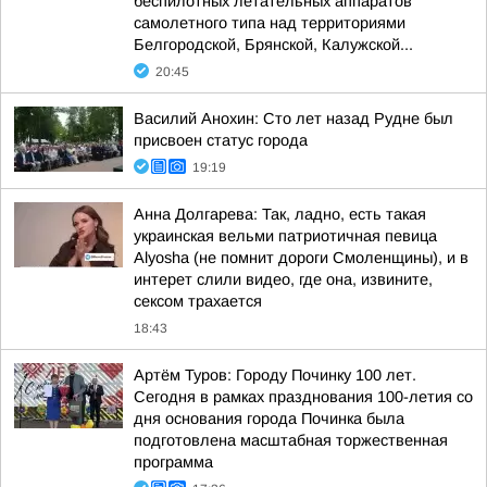
беспилотных летательных аппаратов
самолетного типа над территориями
Белгородской, Брянской, Калужской...
20:45
Василий Анохин: Сто лет назад Рудне был
присвоен статус города
19:19
Анна Долгарева: Так, ладно, есть такая
украинская вельми патриотичная певица
Alyosha (не помнит дороги Смоленщины), и в
интерет слили видео, где она, извините,
сексом трахается
18:43
Артём Туров: Городу Починку 100 лет.
Сегодня в рамках празднования 100-летия со
дня основания города Починка была
подготовлена масштабная торжественная
программа