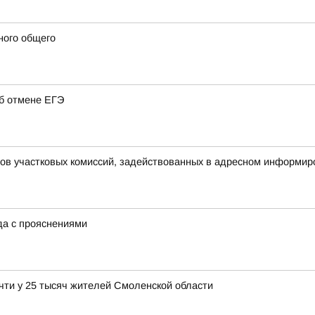
ного общего
об отмене ЕГЭ
нов участковых комиссий, задействованных в адресном информир
ода с прояснениями
чти у 25 тысяч жителей Смоленской области