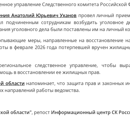
енное управление Следственного комитета Российской 
ления Анатолий Юрьевич Уханов
провел личный прием 
ил подчиненным сотрудникам возбудить уголовное д
вания уголовного дела были поставлены им на личный к
рпывающие меры, направленные на восстановление нар
боты в феврале 2026 года потерпевшей вручен жилищн
региональное следственное управление, чтобы выра
омощь в восстановлении ее жилищных прав.
й области
напоминает, что защита прав и законных и
ых направлений работы ведомства.
ской области"
, репост
Информационный центр СК Росс