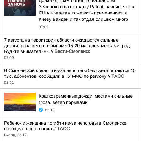
Дональд Трамп ответил на жалобы
Зеленского на нехватку Patriot, заявив, что в
США «ракетам тоже есть применение», а
Киеву Байден и так отдал слишком много
07:09
7 августа на территории области ожидаются сильные
дожди,гроза,ветер порывами 15-20 м/с,днем местами град.
Будьте внимательны!//
Вести-Смоленск
07:09
В Смоленской области из-за непогоды без света остаются 15
тыс. абонентов, сообщили в ГУ МЧС по региону.//
ТАСС
02:51
Кратковременные дожди, местами сильные,
гроза, ветер порывами
02:18
Ребенок и женщина погибли из-за непогоды в Смоленске,
сообщил глава города.//
ТАСС
Вчера, 23:12