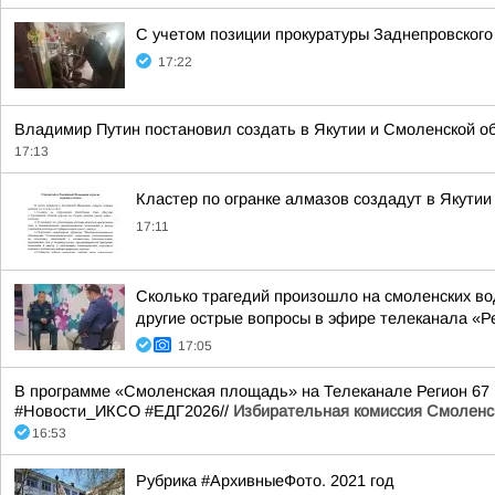
С учетом позиции прокуратуры Заднепровского
17:22
Владимир Путин постановил создать в Якутии и Смоленской обл
17:13
Кластер по огранке алмазов создадут в Якутии
17:11
Сколько трагедий произошло на смоленских во
другие острые вопросы в эфире телеканала «Ре
17:05
В программе «Смоленская площадь» на Телеканале Регион 67
#Новости_ИКСО #ЕДГ2026//
Избирательная комиссия Смоленс
16:53
Рубрика #АрхивныеФото. 2021 год