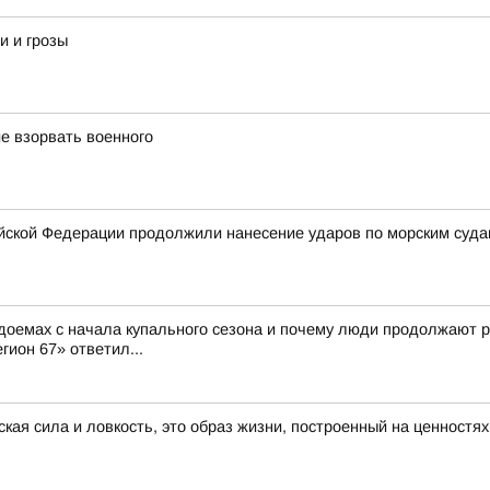
и и грозы
е взорвать военного
ской Федерации продолжили нанесение ударов по морским суда
доемах с начала купального сезона и почему люди продолжают р
гион 67» ответил...
ская сила и ловкость, это образ жизни, построенный на ценностя