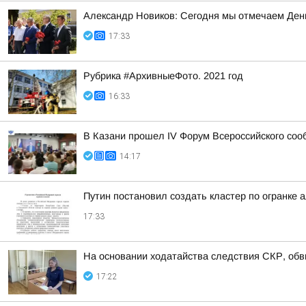
Александр Новиков: Сегодня мы отмечаем День
17:33
Рубрика #АрхивныеФото. 2021 год
16:33
В Казани прошел IV Форум Всероссийского соо
14:17
Путин постановил создать кластер по огранке 
17:33
На основании ходатайства следствия СКР, обв
17:22