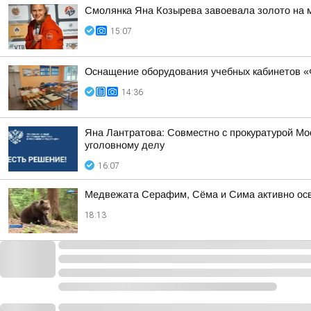
Смолянка Яна Козырева завоевала золото на 
15:07
Оснащение оборудования учебных кабинетов «
14:36
Яна Лантратова: Совместно с прокуратурой М
уголовному делу
16:07
Медвежата Серафим, Сёма и Сима активно осв
18:13