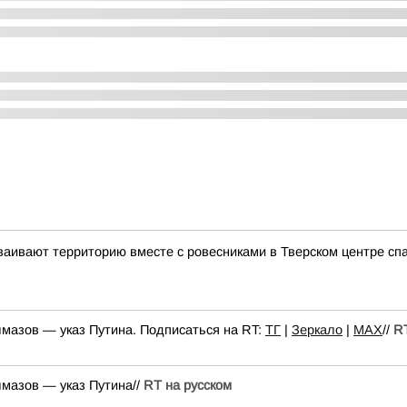
аивают территорию вместе с ровесниками в Тверском центре сп
лмазов — указ Путина. Подписаться на RT:
ТГ
|
Зеркало
|
MAX
//
RT
лмазов — указ Путина//
RT на русском