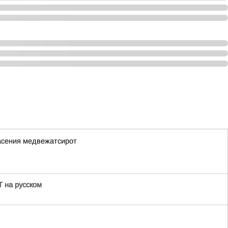
асения медвежатсирот
 на русском