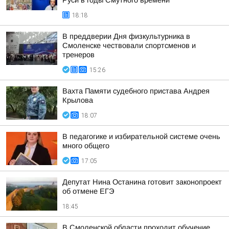
Руси в годы Смутного времени
18:18
В преддверии Дня физкультурника в
Смоленске чествовали спортсменов и
тренеров
15:26
Вахта Памяти судебного пристава Андрея
Крылова
18:07
В педагогике и избирательной системе очень
много общего
17:05
Депутат Нина Останина готовит законопроект
об отмене ЕГЭ
18:45
В Смоленской области проходит обучение