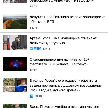
безнадзорных животных «Путь домой»
19:27
Депутат Нина Останина готовит законопроект
об отмене ЕГЭ
18:45
Артём Туров: На Смоленщине отмечают
День физкультурника
18:24
С сегодняшнего дня начинается 16й
фестиваль IT и бизнеса «Табтабус»
18:19
В эфире Российского радиоуниверситета
вышла программа о духовном возрождении
Руси в годы Смутного времени
18:18
Вахта Памяти судебного пристава Андрея