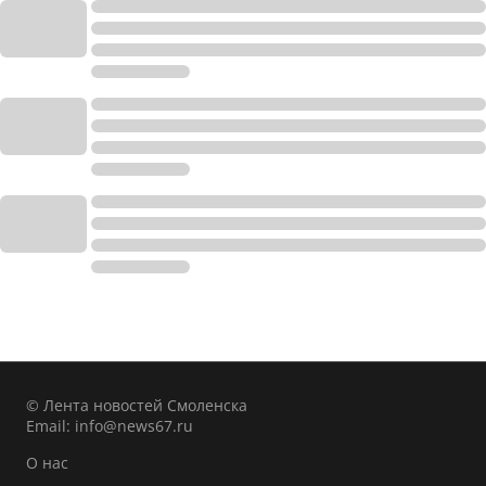
© Лента новостей Смоленска
Email:
info@news67.ru
О нас