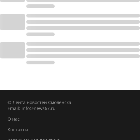
© Лента новостей Смоленска
Email:
info@news67.ru
О нас
Контакты