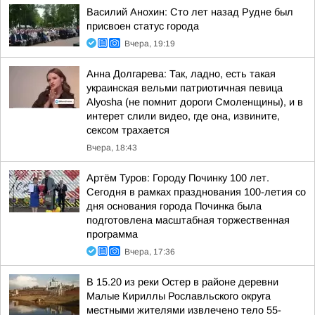
Василий Анохин: Сто лет назад Рудне был
присвоен статус города
Вчера, 19:19
Анна Долгарева: Так, ладно, есть такая
украинская вельми патриотичная певица
Alyosha (не помнит дороги Смоленщины), и в
интерет слили видео, где она, извините,
сексом трахается
Вчера, 18:43
Артём Туров: Городу Починку 100 лет.
Сегодня в рамках празднования 100-летия со
дня основания города Починка была
подготовлена масштабная торжественная
программа
Вчера, 17:36
В 15.20 из реки Остер в районе деревни
Малые Кириллы Рославльского округа
местными жителями извлечено тело 55-