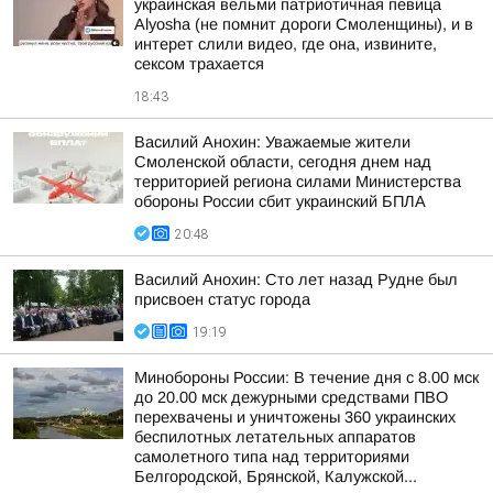
украинская вельми патриотичная певица
Alyosha (не помнит дороги Смоленщины), и в
интерет слили видео, где она, извините,
сексом трахается
18:43
Василий Анохин: Уважаемые жители
Смоленской области, сегодня днем над
территорией региона силами Министерства
обороны России сбит украинский БПЛА
20:48
Василий Анохин: Сто лет назад Рудне был
присвоен статус города
19:19
Минобороны России: В течение дня с 8.00 мск
до 20.00 мск дежурными средствами ПВО
перехвачены и уничтожены 360 украинских
беспилотных летательных аппаратов
самолетного типа над территориями
Белгородской, Брянской, Калужской...