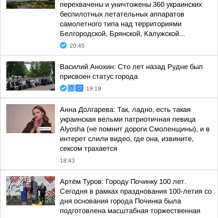
перехвачены и уничтожены 360 украинских
беспилотных летательных аппаратов
самолетного типа над территориями
Белгородской, Брянской, Калужской...
20:45
Василий Анохин: Сто лет назад Рудне был
присвоен статус города
19:19
Анна Долгарева: Так, ладно, есть такая
украинская вельми патриотичная певица
Alyosha (не помнит дороги Смоленщины), и в
интерет слили видео, где она, извините,
сексом трахается
18:43
Артём Туров: Городу Починку 100 лет.
Сегодня в рамках празднования 100-летия со
дня основания города Починка была
подготовлена масштабная торжественная