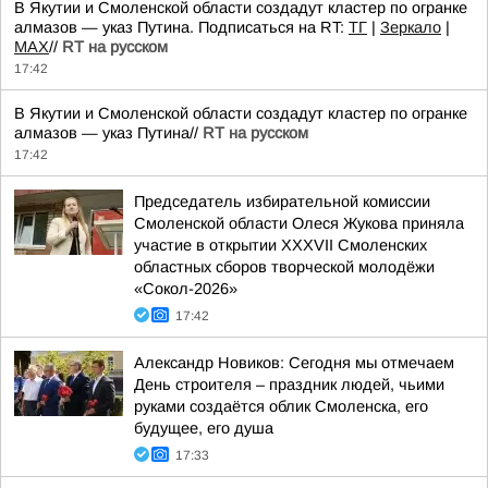
В Якутии и Смоленской области создадут кластер по огранке
алмазов — указ Путина. Подписаться на RT:
ТГ
|
Зеркало
|
MAX
//
RT на русском
17:42
В Якутии и Смоленской области создадут кластер по огранке
алмазов — указ Путина//
RT на русском
17:42
Председатель избирательной комиссии
Смоленской области Олеся Жукова приняла
участие в открытии XXXVII Смоленских
областных сборов творческой молодёжи
«Сокол-2026»
17:42
Александр Новиков: Сегодня мы отмечаем
День строителя – праздник людей, чьими
руками создаётся облик Смоленска, его
будущее, его душа
17:33