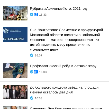
Рубрика #АрхивныеФото. 2021 год
16:33
Яна Лантратова: Совместно с прокуратурой
Московской области помогли онкобольной
женщине — матери несовершеннолетних
детей изменить меру пресечения по
уголовному делу
16:07
Профилактический рейд в летнюю жару
16:03
До большого концерта звёзд на площади
Ленина осталось два дня!
16:03
Смолянка Яна Козырева завоевала золото