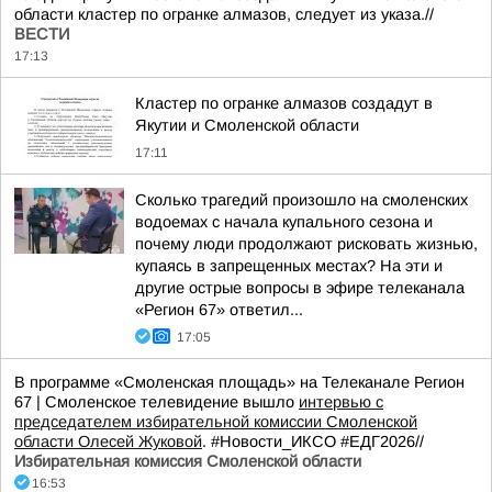
области кластер по огранке алмазов, следует из указа.//
ВЕСТИ
17:13
Кластер по огранке алмазов создадут в
Якутии и Смоленской области
17:11
Сколько трагедий произошло на смоленских
водоемах с начала купального сезона и
почему люди продолжают рисковать жизнью,
купаясь в запрещенных местах? На эти и
другие острые вопросы в эфире телеканала
«Регион 67» ответил...
17:05
В программе «Смоленская площадь» на Телеканале Регион
67 | Смоленское телевидение вышло
интервью с
председателем избирательной комиссии Смоленской
области Олесей Жуковой
. #Новости_ИКСО #ЕДГ2026//
Избирательная комиссия Смоленской области
16:53