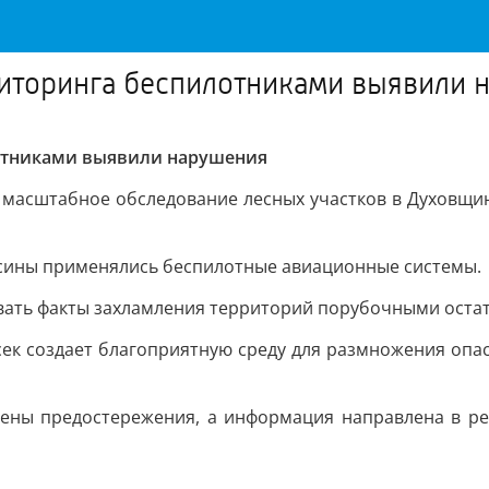
иторинга беспилотниками выявили 
отниками выявили нарушения
 масштабное обследование лесных участков в Духовщин
есины применялись беспилотные авиационные системы.
вать факты захламления территорий порубочными оста
сек создает благоприятную среду для размножения оп
лены предостережения, а информация направлена в ре