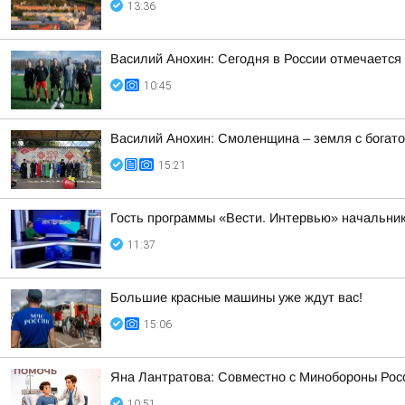
13:36
Василий Анохин: Сегодня в России отмечается
10:45
Василий Анохин: Смоленщина – земля с богато
15:21
Гость программы «Вести. Интервью» начальник
11:37
Большие красные машины уже ждут вас!
15:06
Яна Лантратова: Совместно с Минобороны Росс
10:51