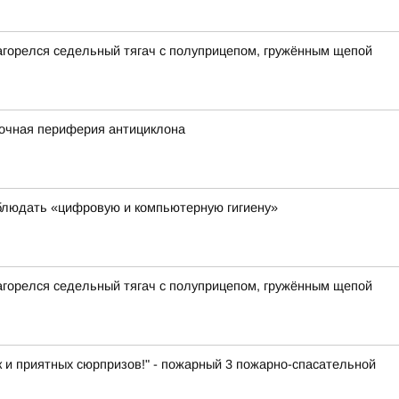
загорелся седельный тягач с полуприцепом, гружённым щепой
сточная периферия антициклона
блюдать «цифровую и компьютерную гигиену»
загорелся седельный тягач с полуприцепом, гружённым щепой
к и приятных сюрпризов!" - пожарный 3 пожарно-спасательной