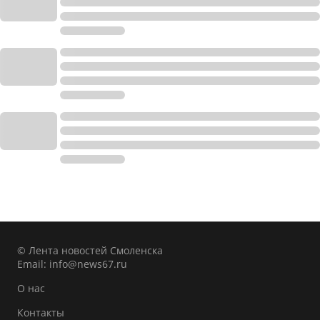
© Лента новостей Смоленска
Email:
info@news67.ru
О нас
Контакты