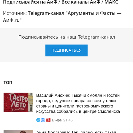
Подписывайся на АиФ
/
Все каналы АиФ
/
MAКС
Источник:
Telegram-канал "Аргументы и Факты —
АиФ.ru"
Подписывайтесь на наш Telegram-канал
ПОДПИСАТЬСЯ
ТОП
Василий Анохин: Тысячи смолян и гостей
города, ведущие повара со всех уголков
страны и ценители гастрономического
искусства собрались в центре Смоленска
Вчера, 21:45
Анна Долгарева: Так, ладно, есть такая