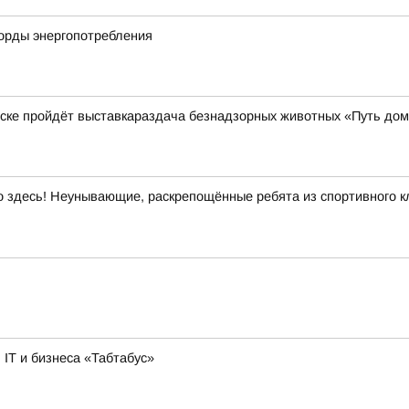
корды энергопотребления
нске пройдёт выставкараздача безнадзорных животных «Путь до
здесь! Неунывающие, раскрепощённые ребята из спортивного кл
IT и бизнеса «Табтабус»