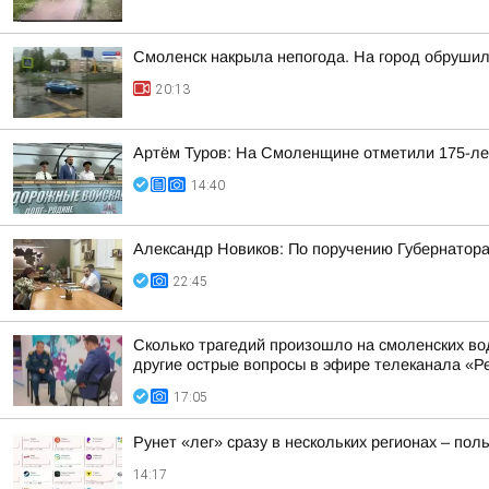
Смоленск накрыла непогода. На город обруши
20:13
Артём Туров: На Смоленщине отметили 175-ле
14:40
Александр Новиков: По поручению Губернатора
22:45
Сколько трагедий произошло на смоленских во
другие острые вопросы в эфире телеканала «Ре
17:05
Рунет «лег» сразу в нескольких регионах – по
14:17