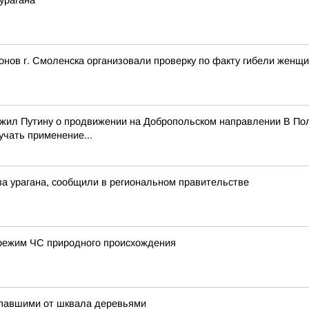
урагана
нов г. Смоленска организовали проверку по факту гибели женщ
ожил Путину о продвижении на Добропольском направлении В Пол
учать применение...
а урагана, сообщили в региональном правительстве
режим ЧС природного происхождения
упавшими от шквала деревьями