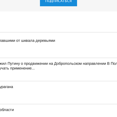
ПОДПИСАТЬСЯ
упавшими от шквала деревьями
ожил Путину о продвижении на Добропольском направлении В Пол
учать применение...
урагана
области