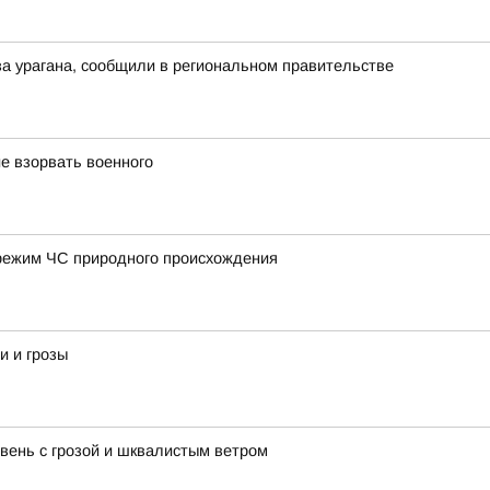
а урагана, сообщили в региональном правительстве
е взорвать военного
режим ЧС природного происхождения
и и грозы
ень с грозой и шквалистым ветром