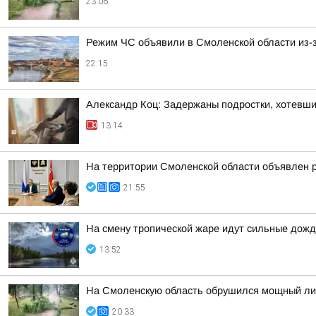
23:06
Режим ЧС объявили в Смоленской области из-з
22:15
Александр Коц: Задержаны подростки, хотевши
13:14
На территории Смоленской области объявлен 
21:55
На смену тропической жаре идут сильные дожд
13:52
На Смоленскую область обрушился мощный лив
20:33