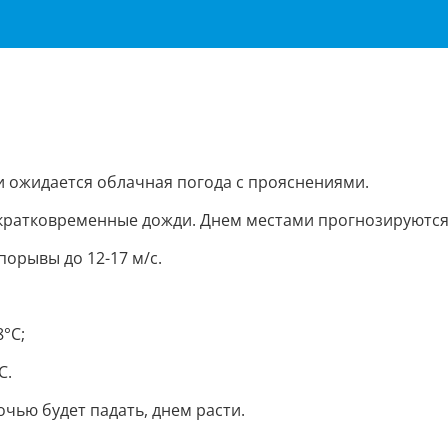
и ожидается облачная погода с прояснениями.
кратковременные дожди. Днем местами прогнозируются
порывы до 12-17 м/с.
8°С;
С.
очью будет падать, днем расти.