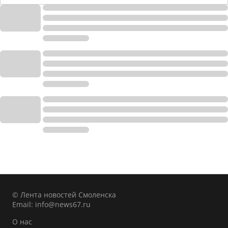
© Лента новостей Смоленска
Email:
info@news67.ru
О нас