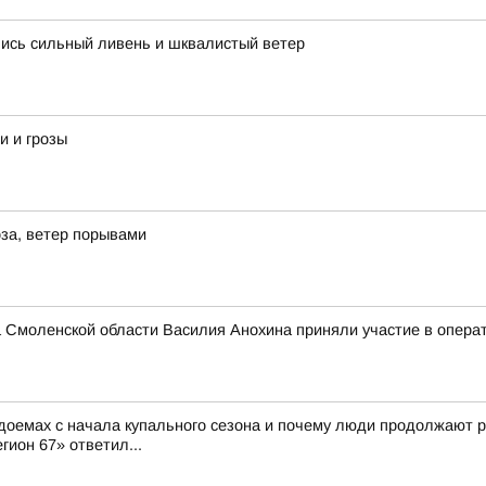
лись сильный ливень и шквалистый ветер
и и грозы
за, ветер порывами
 Смоленской области Василия Анохина приняли участие в опера
доемах с начала купального сезона и почему люди продолжают р
гион 67» ответил...