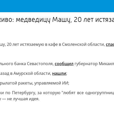
живо: медведицу Машу, 20 лет истя
у, 20 лет истязаемую в кафе в Смоленской области,
спа
льного банка Севастополя,
сообщил
губернатор Михаил
азад в Амурской области,
нашли
;
рылатой ракеты, управляемой ИИ;
и по Петербургу, за которую "любят все одногруппни
у — не лучшая идея.