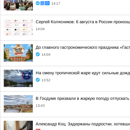
14:17
Сергей Колясников: 6 августа в России произо
14:04
До главного гастрономического праздника «Гас
14:04
На смену тропической жаре идут сильные дожд
13:52
В Госдуме призвали в жаркую погоду отпускат
13:43
Александр Коц: Задержаны подростки, хотевши