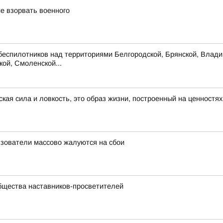
е взорвать военного
беспилотников над территориями Белгородской, Брянской, Владим
кой, Смоленской...
ская сила и ловкость, это образ жизни, построенный на ценностя
льзователи массово жалуются на сбои
бщества наставников-просветителей