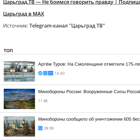
Царьград.ТВ — Не боимся говорить правду | Подпи
Царьград в МАХ
Источник:
Telegram-канал "Царьград ТВ"
ТОП
Артём Туров: На Смоленщине отметили 175-ле
14:40
Минобороны России: Вооруженные Силы Россий
11:48
Минобороны сообщило об уничтожении 605 бес
09:09