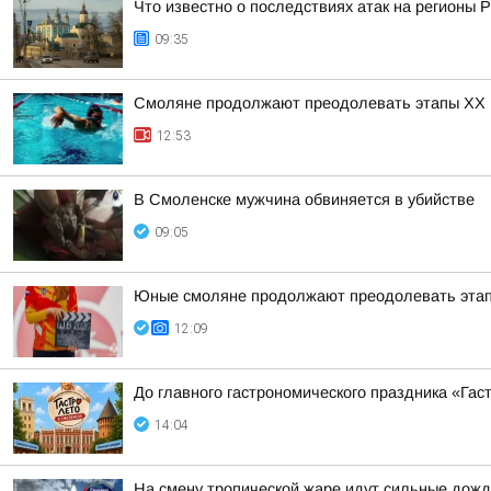
Что известно о последствиях атак на регионы 
09:35
Смоляне продолжают преодолевать этапы XX 
12:53
В Смоленске мужчина обвиняется в убийстве
09:05
Юные смоляне продолжают преодолевать этап
12:09
До главного гастрономического праздника «Гас
14:04
На смену тропической жаре идут сильные дожд