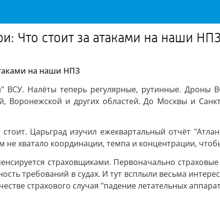
и: Что стоит за атаками на наши НП
атаками на наши НПЗ
" ВСУ. Налёты теперь регулярные, рутинные. Дроны ВС
ой, Воронежской и других областей. До Москвы и Сан
 стоит. Царьград изучил ежеквартальный отчёт "Атла
м не хватало координации, темпа и концентрации, чтоб
пенсируется страховщиками. Первоначально страховы
ть требований в судах. И тут всплыли весьма интерес
честве страхового случая "падение летательных аппарат