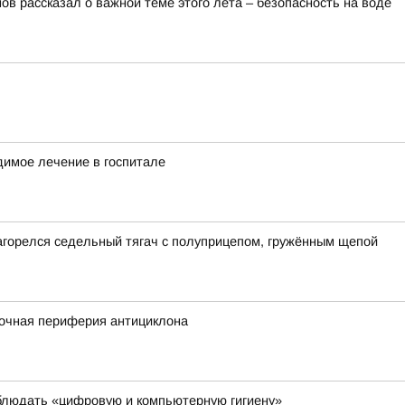
в рассказал о важной теме этого лета – безопасность на воде
димое лечение в госпитале
загорелся седельный тягач с полуприцепом, гружённым щепой
сточная периферия антициклона
блюдать «цифровую и компьютерную гигиену»