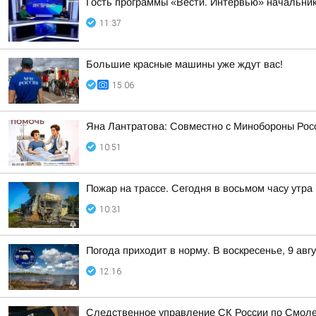
Гость программы «Вести. Интервью» начальник
11:37
Большие красные машины уже ждут вас!
15:06
Яна Лантратова: Совместно с Минобороны Росс
10:51
Пожар на трассе. Сегодня в восьмом часу утр
10:31
Погода приходит в норму. В воскресенье, 9 ав
12:16
Следственное управление СК России по Смоле