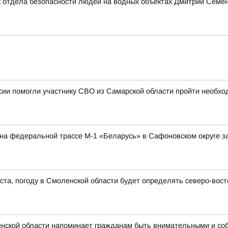
 отдела безопасности людей на водных объектах Дмитрий Семено
ии помогли участнику СВО из Самарской области пройти необхо
а на федеральной трассе М-1 «Беларусь» в Сафоновском округе 
густа, погоду в Смоленской области будет определять северо-во
нской области напоминает гражданам быть внимательными и со