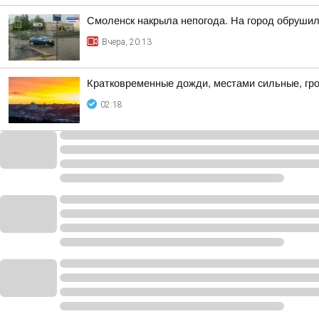
Смоленск накрыла непогода. На город обруши
Вчера, 20:13
Кратковременные дожди, местами сильные, гро
02:18