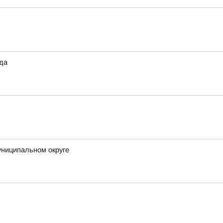
ода
униципальном округе