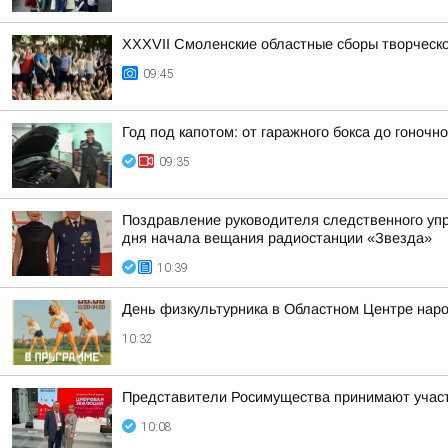
XXXVII Смоленские областные сборы творческ
09:45
Год под капотом: от гаражного бокса до гоночно
09:35
Поздравление руководителя следственного уп
дня начала вещания радиостанции «Звезда»
10:39
День физкультурника в Областном Центре наро
10:32
Представители Росимущества принимают участ
10:08