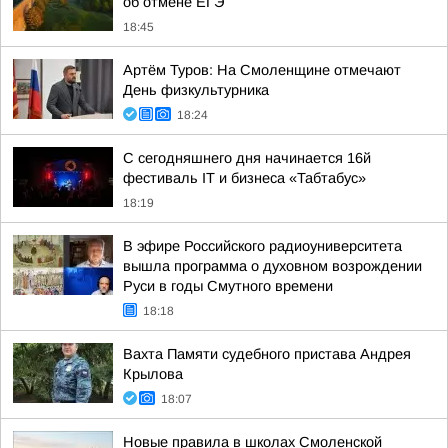
об отмене ЕГЭ
18:45
Артём Туров: На Смоленщине отмечают
День физкультурника
18:24
С сегодняшнего дня начинается 16й
фестиваль IT и бизнеса «Табтабус»
18:19
В эфире Российского радиоуниверситета
вышла программа о духовном возрождении
Руси в годы Смутного времени
18:18
Вахта Памяти судебного пристава Андрея
Крылова
18:07
Новые правила в школах Смоленской