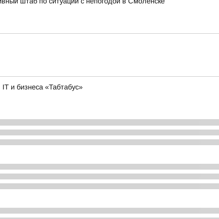
вный штаб по ситуации с непогодой в Смоленске
IT и бизнеса «Табтабус»