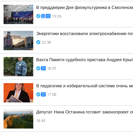
В преддверии Дня физкультурника в Смоленске
15:26
Энергетики восстановили электроснабжение по
22:39
Вахта Памяти судебного пристава Андрея Кры
18:07
В педагогике и избирательной системе очень м
17:05
Депутат Нина Останина готовит законопроект 
18:45