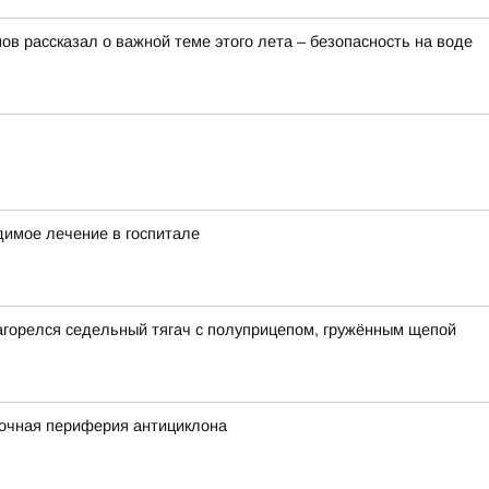
в рассказал о важной теме этого лета – безопасность на воде
димое лечение в госпитале
загорелся седельный тягач с полуприцепом, гружённым щепой
сточная периферия антициклона