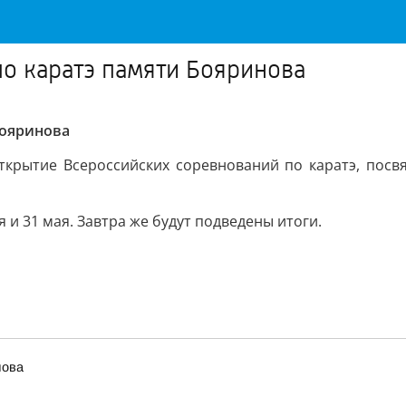
по каратэ памяти Бояринова
Бояринова
ткрытие Всероссийских соревнований по каратэ, посв
 и 31 мая. Завтра же будут подведены итоги.
лова