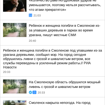
«Количество ракетно-дроновых ударов не
уменьшается, поэтому нельзя рассчитывать,
что атаки прекратятся»
21:03
Ребенок и женщина погибли в Смоленске из-
за упавших деревьев в парках во время
урагана, пишут местные СМИ
20:40
Ребенок и женщина погибли в Смоленске под упавшими из-за
урагана деревьями, сообщил мэр. На город сегодня
обрушились ливни с грозой и шквалистым ветром, все
службы переведены в усиленный режим работы.//
РИА
Новости
20:33
На Смоленскую область обрушился мощный
ливень с грозой и шквалистым ветром
20:33
Смоленск накрыла непогода. На город