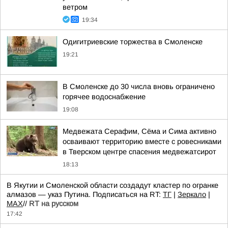
ветром
19:34
Одигитриевские торжества в Смоленске
19:21
В Смоленске до 30 числа вновь ограничено
горячее водоснабжение
19:08
Медвежата Серафим, Сёма и Сима активно
осваивают территорию вместе с ровесниками
в Тверском центре спасения медвежатсирот
18:13
В Якутии и Смоленской области создадут кластер по огранке
алмазов — указ Путина. Подписаться на RT:
ТГ
|
Зеркало
|
MAX
//
RT на русском
17:42