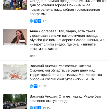
Сегодня в рамках празднования 100-летия со
дня основания города Починка была
подготовлена масштабная торжественная
программа
17:36
Анна Долгарева: Так, ладно, есть такая
украинская вельми патриотичная певица
Alyosha (не помнит дороги Смоленщины), и в
интерет слили видео, где она, извините,
сексом трахается
18:43
Василий Анохин: Уважаемые жители
Смоленской области, сегодня днем над
территорией региона силами Министерства
обороны России сбит украинский БПЛА
20:48
Василий Анохин: Сто лет назад Рудне был
присвоен статус города
19:19