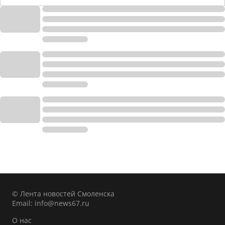
© Лента новостей Смоленска
Email:
info@news67.ru
О нас