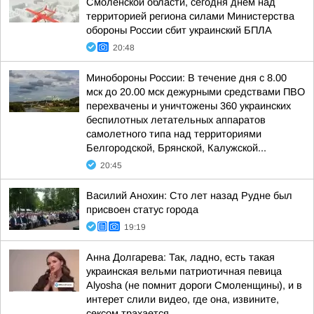
Смоленской области, сегодня днем над
территорией региона силами Министерства
обороны России сбит украинский БПЛА
20:48
Минобороны России: В течение дня с 8.00
мск до 20.00 мск дежурными средствами ПВО
перехвачены и уничтожены 360 украинских
беспилотных летательных аппаратов
самолетного типа над территориями
Белгородской, Брянской, Калужской...
20:45
Василий Анохин: Сто лет назад Рудне был
присвоен статус города
19:19
Анна Долгарева: Так, ладно, есть такая
украинская вельми патриотичная певица
Alyosha (не помнит дороги Смоленщины), и в
интерет слили видео, где она, извините,
сексом трахается