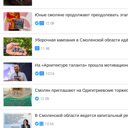
Юные смоляне продолжают преодолевать этап
12:09
Уборочная кампания в Смоленской области ид
11:48
На «Архитектуре таланта» прошла мотивацион
10:26
Смолян приглашают на Одигитриевские торжест
12:09
В Смоленской области ведется капитальный р
10:56