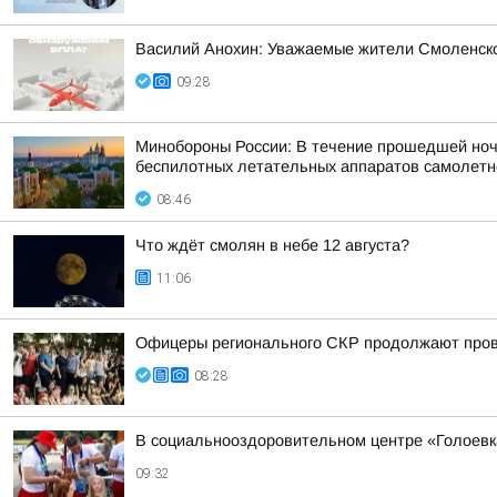
Василий Анохин: Уважаемые жители Смоленско
09:28
Минобороны России: В течение прошедшей ночи 
беспилотных летательных аппаратов самолетног
08:46
Что ждёт смолян в небе 12 августа?
11:06
Офицеры регионального СКР продолжают прово
08:28
В социальнооздоровительном центре «Голоевк
09:32