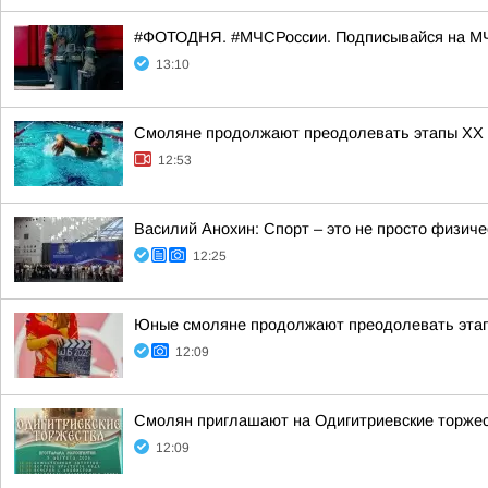
#ФОТОДНЯ. #МЧСРоссии. Подписывайся на МЧ
13:10
Смоляне продолжают преодолевать этапы XX 
12:53
Василий Анохин: Спорт – это не просто физиче
12:25
Юные смоляне продолжают преодолевать этап
12:09
Смолян приглашают на Одигитриевские торжест
12:09