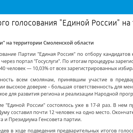
ого голосования "Единой России" на
и" на территории Смоленской области
вание Партии "Единая Россия" по отбору кандидатов 
через портал "Госуслуги". По итогам процедуры зарегис
740 человек — 10,03% от всех зарегистрированных изби
ность всем смолянам, принявшим участие в предвар
и высокое доверие – большая ответственность для меня.
ое для развития региона и реализации Народной прог
 "Единой России" состоялось уже в 17-й раз. В нем 
 Думу составил почти 12 человек на одно место. Оконча
а и Президиума Генсовета партии.
едев в ходе подведения предварительных итогов голос