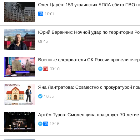
Олег Царёв: 153 украинских БПЛА сбито ПВО н
10:01
Юрий Баранчик: Ночной удар по территории Ро
08:45
Военные следователи СК России провели очер
09:10
Яна Лантратова: Совместно с прокуратурой пом
10:55
Артём Туров: Смоленщина празднует 70-летие
13:18