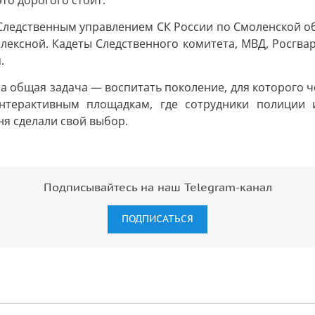
то дорогого стоит.
Следственным управлением СК России по Смоленской обл
плексной. Кадеты Следственного комитета, МВД, Росгва
.
а общая задача — воспитать поколение, для которого че
терактивным площадкам, где сотрудники полиции и
ня сделали свой выбор.
Подписывайтесь на наш Telegram-канал
ПОДПИСАТЬСЯ