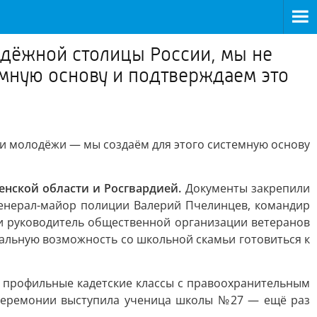
одёжной столицы России, мы не
мную основу и подтверждаем это
ии молодёжи — мы создаём для этого системную основу
нской области и Росгвардией.
Документы закрепили
генерал-майор полиции Валерий Пчелинцев, командир
и руководитель общественной организации ветеранов
еальную возможность со школьной скамьи готовиться к
ся профильные кадетские классы с правоохранительным
На церемонии выступила ученица школы №27 — ещё раз