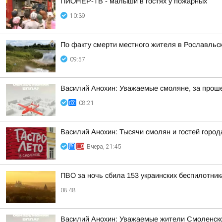
ПИОНЕР-ТВ - малыши в гостях у пожарных
10:39
По факту смерти местного жителя в Рославльс
09:57
Василий Анохин: Уважаемые смоляне, за прош
08:21
Василий Анохин: Тысячи смолян и гостей город
Вчера, 21:45
ПВО за ночь сбила 153 украинских беспилотни
08:48
Василий Анохин: Уважаемые жители Смоленской