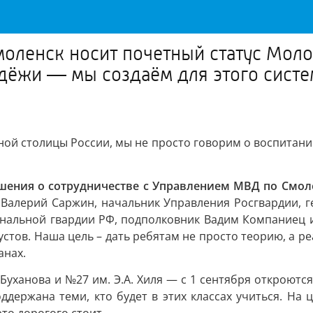
Смоленск носит почетный статус Мол
дёжи — мы создаём для этого систе
жной столицы России, мы не просто говорим о воспитан
шения о сотрудничестве с Управлением МВД по Смоле
Валерий Саржин, начальник Управления Росгвардии, 
цональной гвардии РФ, подполковник Вадим Компаниец 
стов. Наша цель – дать ребятам не просто теорию, а р
анах.
 Буханова и №27 им. Э.А. Хиля — с 1 сентября откроют
поддержана теми, кто будет в этих классах учиться. 