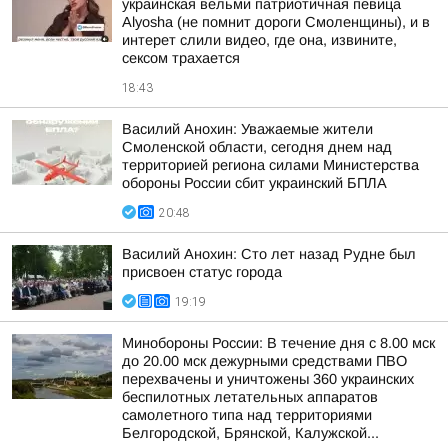
украинская вельми патриотичная певица
Alyosha (не помнит дороги Смоленщины), и в
интерет слили видео, где она, извините,
сексом трахается
18:43
Василий Анохин: Уважаемые жители
Смоленской области, сегодня днем над
территорией региона силами Министерства
обороны России сбит украинский БПЛА
20:48
Василий Анохин: Сто лет назад Рудне был
присвоен статус города
19:19
Минобороны России: В течение дня с 8.00 мск
до 20.00 мск дежурными средствами ПВО
перехвачены и уничтожены 360 украинских
беспилотных летательных аппаратов
самолетного типа над территориями
Белгородской, Брянской, Калужской...