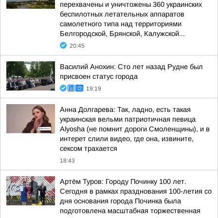
перехвачены и уничтожены 360 украинских
беспилотных летательных аппаратов
самолетного типа над территориями
Белгородской, Брянской, Калужской...
20:45
Василий Анохин: Сто лет назад Рудне был
присвоен статус города
19:19
Анна Долгарева: Так, ладно, есть такая
украинская вельми патриотичная певица
Alyosha (не помнит дороги Смоленщины), и в
интерет слили видео, где она, извините,
сексом трахается
18:43
Артём Туров: Городу Починку 100 лет.
Сегодня в рамках празднования 100-летия со
дня основания города Починка была
подготовлена масштабная торжественная