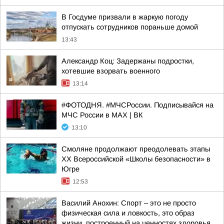
В Госдуме призвали в жаркую погоду
отпускать сотрудников пораньше домой
13:43
Александр Коц: Задержаны подростки,
хотевшие взорвать военного
13:14
#ФОТОДНЯ. #МЧСРоссии. Подписывайся на
МЧС России в MAX | ВК
13:10
Смоляне продолжают преодолевать этапы
XX Всероссийской «Школы безопасности» в
Югре
12:53
Василий Анохин: Спорт – это не просто
физическая сила и ловкость, это образ
жизни, построенный на ценностях здоровья,