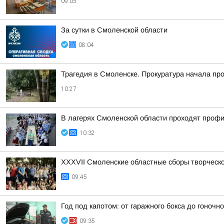
09:05
За сутки в Смоленской области
08:04
Трагедия в Смоленске. Прокуратура начала пр
10:27
В лагерях Смоленской области проходят проф
10:32
XXXVII Смоленские областные сборы творческ
09:45
Год под капотом: от гаражного бокса до гоночно
09:35