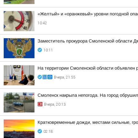
«Желтый» и «оранжевый» уровни погодной опа
10:42
Заместитель прокурора Смоленской области Д
10:11
На территории Смоленской области объявлен 
Вчера, 21:55
Смоленск накрыла непогода. На город обруши
Вчера, 20:13
Кратковременные дожди, местами сильные, гро
02:18