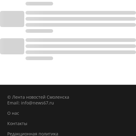
© Лента новостей Смоленска
Email:
info@news67.ru
О нас
Контакты
Редакционная политика