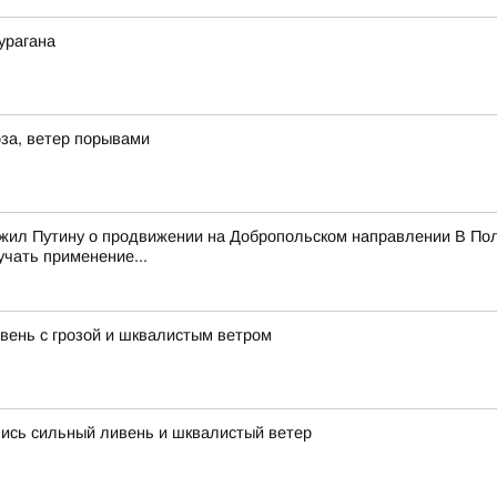
урагана
за, ветер порывами
ожил Путину о продвижении на Добропольском направлении В Пол
учать применение...
ень с грозой и шквалистым ветром
лись сильный ливень и шквалистый ветер