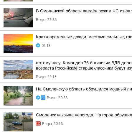
В Смоленской области введён режим ЧС из-за 
Вчера, 22:36
Кратковременные дожди, местами сильные, гро
02:18
к этому часу. Командир 76-й дивизии ВДВ дол
возраста Российские старшеклассники будут из
Вчера, 22:15
На Смоленскую область обрушился мощный лив
Вчера, 20:33
Смоленск накрыла непогода. На город обруши
Вчера, 20:13