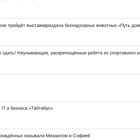
нске пройдёт выставкараздача безнадзорных животных «Путь до
здесь! Неунывающие, раскрепощённые ребята из спортивного кл
IT и бизнеса «Табтабус»
ворождённых называли Михаилом и Софией