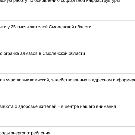
абную работу по обновлению социальной инфраструктуры
чти у 25 тысяч жителей Смоленской области
о огранке алмазов в Смоленской области
нов участковых комиссий, задействованных в адресном информир
забота о здоровье жителей – в центре нашего внимания
корды энергопотребления