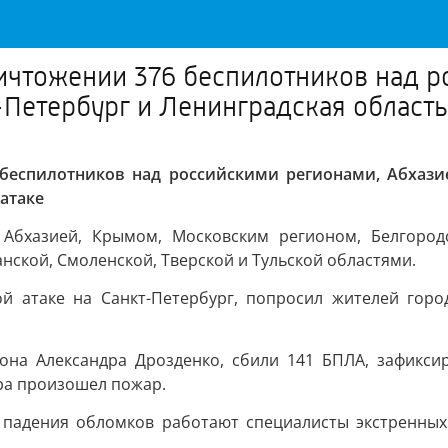
чтожении 376 беспилотников над р
Петербург и Ленинградская область
беспилотников над российскими регионами, Абхазие
атаке
бхазией, Крымом, Московским регионом, Белгородско
анской, Смоленской, Тверской и Тульской областями.
й атаке на Санкт-Петербург, попросил жителей горо
иона Александра Дрозденко, сбили 141 БПЛА, зафикси
ра произошел пожар.
е падения обломков работают специалисты экстренных 