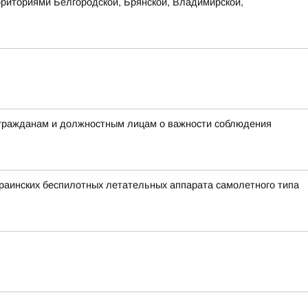
рриториями Белгородской, Брянской, Владимирской,
 гражданам и должностным лицам о важности соблюдения
аинских беспилотных летательных аппарата самолетного типа