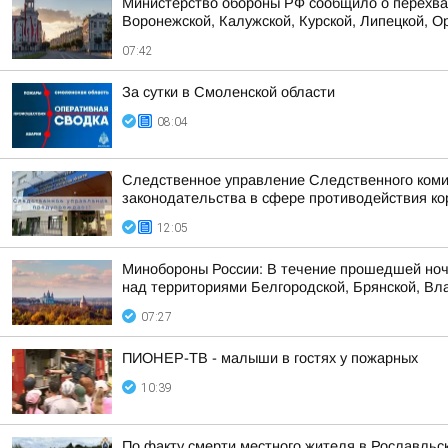
Министерство обороны РФ сообщило о перехват
Воронежской, Калужской, Курской, Липецкой, Ор
07:42
За сутки в Смоленской области
08:04
Следственное управление Следственного коми
законодательства в сфере противодействия кор
12:05
Минобороны России: В течение прошедшей ноч
над территориями Белгородской, Брянской, Вла
07:27
ПИОНЕР-ТВ - малыши в гостях у пожарных
10:39
По факту смерти местного жителя в Рославльс