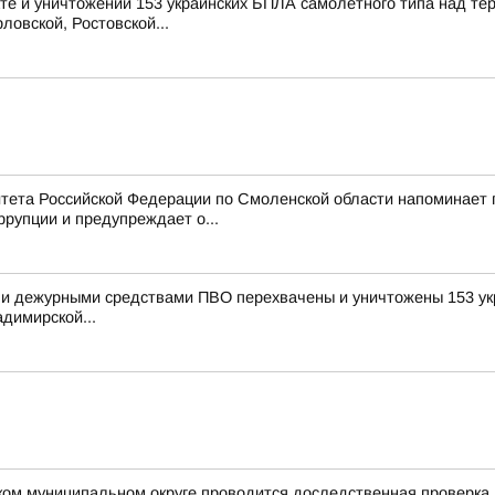
е и уничтожении 153 украинских БПЛА самолетного типа над те
ловской, Ростовской...
тета Российской Федерации по Смоленской области напоминает
рупции и предупреждает о...
и дежурными средствами ПВО перехвачены и уничтожены 153 укр
димирской...
ком муниципальном округе проводится доследственная проверка