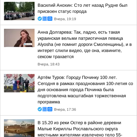
Василий Анохин: Сто лет назад Рудне был
присвоен статус города
Вчера, 19:19
Анна Долгарева: Так, ладно, есть такая
украинская вельми патриотичная певица
Alyosha (не помнит дороги Смоленщины), и в
интерет слили видео, где она, извините,
сексом трахается
Вчера, 18:43
Артём Туров: Городу Починку 100 лет.
Сегодня в рамках празднования 100-летия со
дня основания города Починка была
подготовлена масштабная торжественная
программа
Вчера, 17:36
В 15.20 из реки Остер в районе деревни
Малые Кириллы Рославльского округа
местными жителями извлечено тело 55-