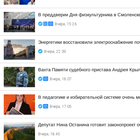
В преддверии Дня физкультурника в Смоленске
Вчера, 15:26
Энергетики восстановили электроснабжение по
Вчера, 22:39
Вахта Памяти судебного пристава Андрея Кры
Вчера, 18:07
В педагогике и избирательной системе очень м
Вчера, 17:05
Депутат Нина Останина готовит законопроект 
Вчера, 18:45