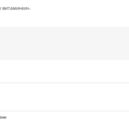
у витаминки».
ени